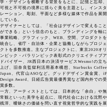
学・デザインを横断する背景をもとに、記憶と忘却、
可視と不可視の境界に揺らぐ美を主題とし、インスタ
レーション、彫刻、平面など多様な媒体で作品を展開
している。
デザイナーとしては、「社会はデザインで変えること
ができる」という信念のもと、ブランディングを軸に
事業戦略、グラフィック、WEB、空間、プロダクトを
統合し、省庁・自治体・企業と協働しながらプロジェ
クトを多数推進。主なプロジェクトに、東京2020オリ
ンピック・パラリンピック表彰式のクリエイティブア
ドバイザー、JR西日本の決済サービスWesmo!の立ち
上げ、旧奈良監獄利活用基本構想、Starbucks Coffee
Japan、代官山ASOなど。グッドデザイン賞金賞、iF
Design Award、日経広告賞最優秀賞など国内外での受
賞多数。
一方、アーティストとしては、日本的な「余白」や無
常観といった美学を起点に、現代社会における沈黙や
残滓、曖昧さの価値を問い直す視覚哲学的な実践を展