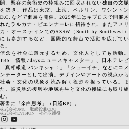
開。既存の美術史の枠組みに回収されない独自の文脈
を築き、作品は東京、上海、ベルリン、ワシントン
D.C. などで個展を開催。2025年にはキプロスで開催さ
れたラルカナ・ビエンナーレに招待され、またアメリ
カ・オースティンでのSXSW（South by Southwest）
にも参加するなど、国際的な舞台で活動を広げてい
る。
信念を社会に還元するため、文化人としても活動。
TBS「情報7daysニュースキャスター」、日本テレビ
「真相報道 バンキシャ！」「シューイチ」などにコメ
ンテーターとして出演。デザインやアートの視点から
社会・文化の現象を読み解く役割を担っている。ま
た、被災地の復興や地域再生と文化の接続にも取り組
む。
著書に『余白思考』（日経BP）。
株式会社JMC 取締役兼CDO
株式会社EVISION 社外取締役