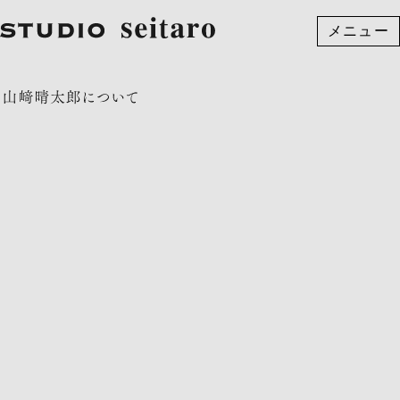
メニュー
トップ
山﨑晴太郎について
お知らせ
ニュースレター
文化活動
アート
デザイン
お問い合わせ