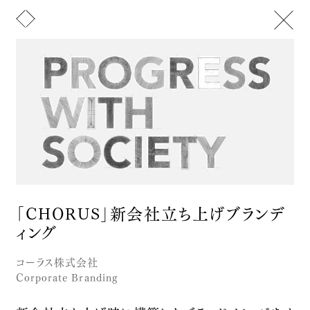
メニュー
トップ
山﨑晴太郎について
お知らせ
Text
Image
ニュースレター
文化活動
セイタロウデザイングループ
アート
IMAGINATURE【空想動物図鑑】
デザイン
「CHORUS」新会社立ち上げブランデ
Let's note | Panasonic
お問い合わせ
ィング
Brand Promotion
AQUA FAB
コーラス株式会社
Aqua Clara
Corporate Branding
Product Branding
高千穂零