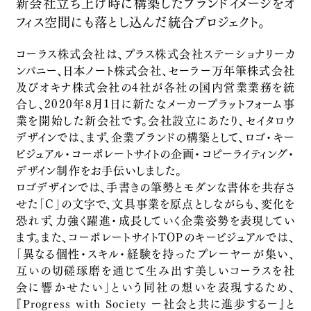
新会社立ち上げ時に構築したブランドイメージをオ
高千穂酒造
フィス空間にも落とし込んだ統合プロジェクト。
Product Branding
MEET IN TOKYO
コーラス株式会社は、プラス株式会社ステーショナリーカ
ンパニー、日本ノート株式会社、セーラー万年筆株式会社
Design
及びオキナ株式会社の4社が各社の国内営業業務を統
chacott
合し、2020年8月1日に新たなメーカープラットフォーム事
チャコット株式会社
業を開始した新会社です。会社設立にあたり、セイタロウ
Design
デザインでは、まず、企業ブランドの構築として、ロゴ・キー
Marginal Art Fair / 余白のアートフェア
ビジュアル・コーポレートサイトの企画・コピーライティング・
福島広野
デザイン制作をお手伝いしました。
ロゴデザインでは、手書きの筆勢とモダンな書体を共存さ
行政関連
せた「C」の文字で、文具事業を原点としながらも、変化を
水災害・水防災に対する認知促進業務
恐れず、力強く躍進・成長していく企業姿勢を表現してい
国土交通省・一般財団法人河川情報センター
ます。また、コーポレートサイトTOPのキービジュアルでは、
行政関連
「異なる個性・スキル・経験を持ったプレーヤーが集い、
「Wesmo!」ローンチプロモーション
互いの切磋琢磨を通じて生み出す美しいコーラスを社
西日本旅客鉄道株式会社
会に響かせたい」という同社の想いを表現するため、
『Progress with Society ー社会と共に進歩するー』と
Brand Promotion