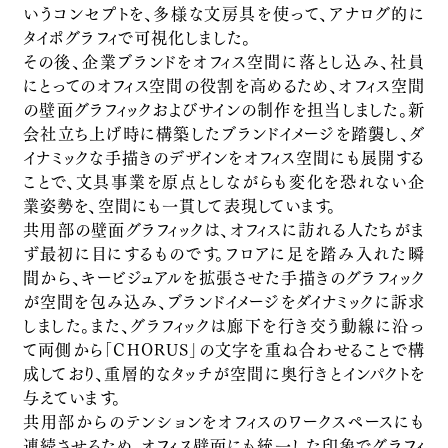
「ジェイウェストカード」ブランドプロモーショ
いうコンセプトを、多様な文房具を使って、アナログ的に
タイポグラフィで可視化しました。
ン
その後、企業ブランドをオフィス空間に落とし込み、社員
西日本旅客鉄道株式会社
にとってのオフィス空間の役割を高めるため、オフィス空間
Brand Promotion
の壁面グラフィックおよびサインの制作を担当しました。新
「CDエナジー」コーポレートリブランディング
会社立ち上げ時に構築したブランドイメージを踏襲し、ダ
イナミックな手描きのデザインをオフィス空間にも展開する
株式会社CDエナジーダイレクト
ことで、文具事業を原点としながらも変化を恐れない企
Corporate Branding
業姿勢を、空間にも一貫して表現しています。
文化庁「コンテンツドリブン成長戦略WG 提
共用部の壁面グラフィックは、オフィスに訪れる人たちがま
言案」
ず最初に目にするものです。フロアに足を踏み入れた瞬
文化庁
間から、キービジュアルを拡張させた手描きのグラフィック
が空間を包み込み、ブランドイメージをダイナミックに訴求
行政関連
「THE HIRAMATSU 軽井沢 御代田」ホ
しました。また、グラフィックは廊下を行き交う動線に沿っ
て両側から「CHORUS」の文字を重ね合わせることで構
テル開発ブランディング
成しており、重層的なタッチが空間に奥行きとインパクトを
株式会社ひらまつ
与えています。
Service Branding
共用部からのテンションをオフィスのワークスペースにも
「Wesmo!」サービスブランディング
連続させるため、オフィス壁面にも統一した印象でグラフィ