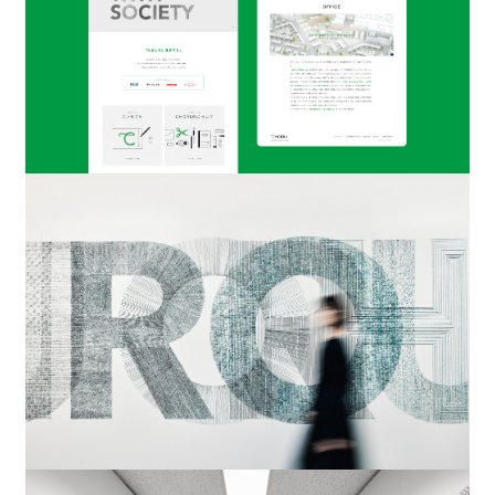
を見出し、
ひとつのストーリーとして紡いでいくための
ブラ
ンディング・クリエイティブに特化した複合企業体です。
株式会社セイタロウ
デザイン
ブランディング
事業開発
行政連携
株式会社エスプロ
プロモーション
映像制作
デジタルデザイン（UI・UX）
株式会社セイタロウ
デザイン
金沢
建築設計
空間デザイン
店舗開発
STUDIO seitaro
コンテンポラリーアート
デザイン
デザイン経営