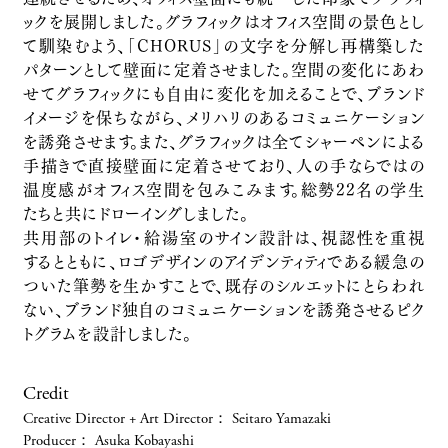
西日本旅客鉄道株式会社
ックを展開しました。グラフィックはオフィス空間の景色とし
て馴染むよう、「CHORUS」の文字を分解し再構築した
Service Branding
美祢社会復帰促進センター販売戦略科
パターンとして壁面に定着させました。空間の変化にあわ
せてグラフィックにも自由に変化を加えることで、ブランド
法務省・株式会社小学館集英社プロダクション
イメージを保ちながら、メリハリのあるコミュニケーション
行政関連
を誘発させます。また、グラフィックは全てシャーペンによる
「リストランテASO」リブランディング
手描きで直接壁面に定着させており、人の手ならではの
株式会社ひらまつ
温度感がオフィス空間を包みこみます。総勢22名の学生
Service Branding
たちと共にドローイングしました。
旧奈良監獄の保存及び活用に係るプロジェ
共用部のトイレ・給湯室のサイン設計は、視認性を重視
クト
するとともに、ロゴデザインのアイデンティティである緩急の
ついた筆勢を生かすことで、既存のシルエットにとらわれ
法務省
ない、ブランド独自のコミュニケーションを誘発させるピク
行政関連
トグラムを設計しました。
奈良市奈良公園周辺地区まちづくり部分基
本計画（旧奈良監獄周辺エリア）策定等業
Credit
務
Creative Director + Art Director
：
Seitaro Yamazaki
奈良市
Producer
：
Asuka Kobayashi