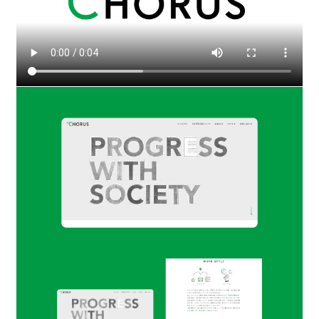
Corporate Branding
刑務官募集広報
法務省
行政関連
「SHIKI（式）」海外ブランディング
株式会社ピカコーポレーション
Overseas Branding
「雨庵 金沢」ホテル開発ブランディング
ソラーレ ホテルズ アンド リゾーツ株式会社
Service Branding
「Skill-less Liner」開発ブランディング
株式会社カティグレイス
Person Branding
セイタロウデザイングループは、社会における本質的価値