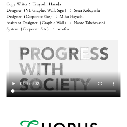
Copy Writer
：
Tsuyoshi Harada
行政関連
「広瀬香美」クリエイティブプロジェクト
Designer（VI, Graphic Wall, Sign）
：
Seita Kobayashi
Designer（Corporate Site）
：
Miho Hayashi
MUSE ENDEAVOR
Assistant Designer（Graphic Wall）
：
Naoto Takebayashi
Person Branding
System（Corporate Site）
：
two-five
「JMC」コーポレートブランディング
株式会社JMC
Corporate Branding
「事業再生rebranding事業」政策デザイン
提言POLICY PROPOSAL
中小企業庁
行政関連
「さあ、いい方の未来へ」プロジェクト
MS&ADインシュアランスグループホールディングス
Brand Promotion
「CHORUS」新会社立ち上げブランディング
コーラス株式会社