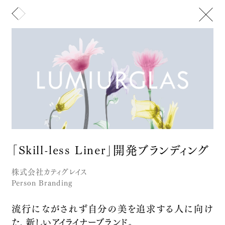
メニュー
トップ
山﨑晴太郎について
お知らせ
Text
Image
ニュースレター
文化活動
セイタロウデザイングループ
アート
IMAGINATURE【空想動物図鑑】
「Skill-less Liner」開発ブランディング
デザイン
Let's note | Panasonic
お問い合わせ
Brand Promotion
株式会社カティグレイス
AQUA FAB
Person Branding
Aqua Clara
流行にながされず自分の美を追求する人に向け
Product Branding
高千穂零
た、新しいアイライナーブランド。