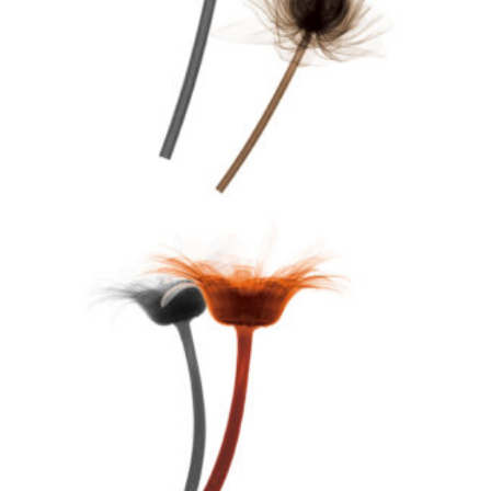
を見出し、
ひとつのストーリーとして紡いでいくための
ブラ
ンディング・クリエイティブに特化した複合企業体です。
株式会社セイタロウ
デザイン
ブランディング
事業開発
行政連携
株式会社エスプロ
プロモーション
映像制作
デジタルデザイン（UI・UX）
株式会社セイタロウ
デザイン
金沢
建築設計
空間デザイン
店舗開発
STUDIO seitaro
コンテンポラリーアート
デザイン
デザイン経営