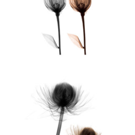
Corporate Branding
刑務官募集広報
法務省
行政関連
「SHIKI（式）」海外ブランディング
株式会社ピカコーポレーション
Overseas Branding
「雨庵 金沢」ホテル開発ブランディング
ソラーレ ホテルズ アンド リゾーツ株式会社
Service Branding
「Skill-less Liner」開発ブランディング
株式会社カティグレイス
Person Branding
セイタロウデザイングループは、社会における本質的価値