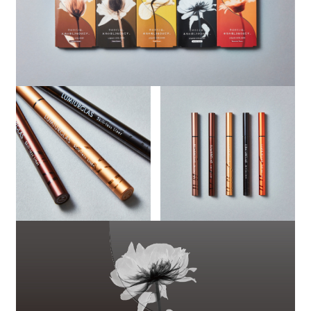
西日本旅客鉄道株式会社
Service Branding
美祢社会復帰促進センター販売戦略科
法務省・株式会社小学館集英社プロダクション
行政関連
「リストランテASO」リブランディング
株式会社ひらまつ
Service Branding
旧奈良監獄の保存及び活用に係るプロジェ
クト
法務省
行政関連
奈良市奈良公園周辺地区まちづくり部分基
本計画（旧奈良監獄周辺エリア）策定等業
務
奈良市