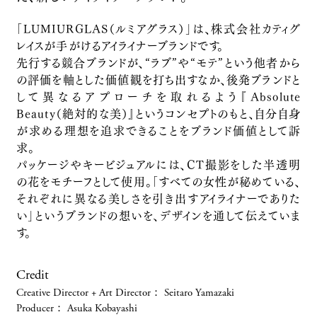
高千穂酒造
「LUMIURGLAS（ルミアグラス）」は、株式会社カティグ
Product Branding
レイスが手がけるアイライナーブランドです。
MEET IN TOKYO
先行する競合ブランドが、“ラブ”や“モテ”という他者から
Design
の評価を軸とした価値観を打ち出すなか、後発ブランドと
chacott
して異なるアプローチを取れるよう『Absolute
チャコット株式会社
Beauty（絶対的な美）』というコンセプトのもと、自分自身
が求める理想を追求できることをブランド価値として訴
Design
Marginal Art Fair / 余白のアートフェア
求。
パッケージやキービジュアルには、CT撮影をした半透明
福島広野
の花をモチーフとして使用。「すべての女性が秘めている、
それぞれに異なる美しさを引き出すアイライナーでありた
行政関連
水災害・水防災に対する認知促進業務
い」というブランドの想いを、デザインを通して伝えていま
す。
国土交通省・一般財団法人河川情報センター
行政関連
「Wesmo!」ローンチプロモーション
Credit
西日本旅客鉄道株式会社
Creative Director + Art Director
：
Seitaro Yamazaki
Brand Promotion
Producer
：
Asuka Kobayashi