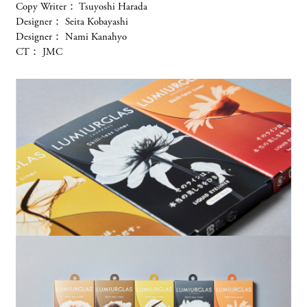
「ジェイウェストカード」ブランドプロモーショ
Copy Writer
：
Tsuyoshi Harada
Designer
：
Seita Kobayashi
ン
Designer
：
Nami Kanahyo
西日本旅客鉄道株式会社
CT
：
JMC
Brand Promotion
「CDエナジー」コーポレートリブランディング
株式会社CDエナジーダイレクト
Corporate Branding
文化庁「コンテンツドリブン成長戦略WG 提
言案」
文化庁
行政関連
「THE HIRAMATSU 軽井沢 御代田」ホ
テル開発ブランディング
株式会社ひらまつ
Service Branding
「Wesmo!」サービスブランディング