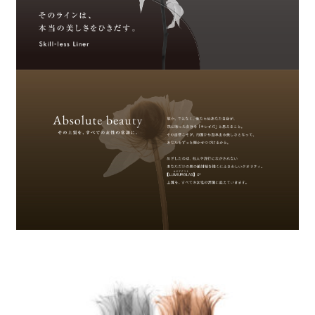
行政関連
「広瀬香美」クリエイティブプロジェクト
MUSE ENDEAVOR
Person Branding
「JMC」コーポレートブランディング
株式会社JMC
Corporate Branding
「事業再生rebranding事業」政策デザイン
提言POLICY PROPOSAL
中小企業庁
行政関連
「さあ、いい方の未来へ」プロジェクト
MS&ADインシュアランスグループホールディングス
Brand Promotion
「CHORUS」新会社立ち上げブランディング
コーラス株式会社