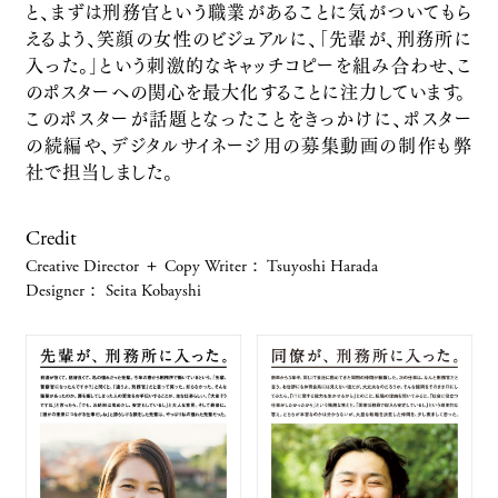
と、まずは刑務官という職業があることに気がついてもら
「ジェイウェストカード」ブランドプロモーショ
えるよう、笑顔の女性のビジュアルに、「先輩が、刑務所に
ン
入った。」という刺激的なキャッチコピーを組み合わせ、こ
西日本旅客鉄道株式会社
のポスターへの関心を最大化することに注力しています。
このポスターが話題となったことをきっかけに、ポスター
Brand Promotion
「CDエナジー」コーポレートリブランディング
の続編や、デジタルサイネージ用の募集動画の制作も弊
社で担当しました。
株式会社CDエナジーダイレクト
Corporate Branding
文化庁「コンテンツドリブン成長戦略WG 提
Credit
言案」
Creative Director ＋ Copy Writer
：
Tsuyoshi Harada
Designer
：
Seita Kobayshi
文化庁
行政関連
「THE HIRAMATSU 軽井沢 御代田」ホ
テル開発ブランディング
株式会社ひらまつ
Service Branding
「Wesmo!」サービスブランディング