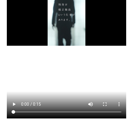
Corporate Branding
刑務官募集広報
法務省
行政関連
「SHIKI（式）」海外ブランディング
株式会社ピカコーポレーション
Overseas Branding
「雨庵 金沢」ホテル開発ブランディング
ソラーレ ホテルズ アンド リゾーツ株式会社
Service Branding
「Skill-less Liner」開発ブランディング
株式会社カティグレイス
Person Branding
セイタロウデザイングループは、社会における本質的価値