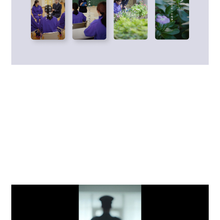
行政関連
「広瀬香美」クリエイティブプロジェクト
MUSE ENDEAVOR
Person Branding
「JMC」コーポレートブランディング
株式会社JMC
Corporate Branding
「事業再生rebranding事業」政策デザイン
提言POLICY PROPOSAL
中小企業庁
行政関連
「さあ、いい方の未来へ」プロジェクト
MS&ADインシュアランスグループホールディングス
Brand Promotion
「CHORUS」新会社立ち上げブランディング
コーラス株式会社