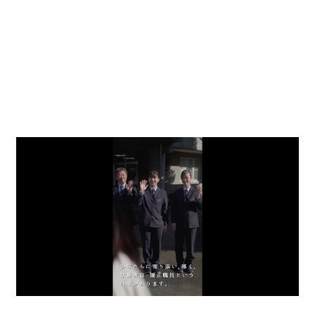
を見出し、
ひとつのストーリーとして紡いでいくための
ブラ
ンディング・クリエイティブに特化した複合企業体です。
株式会社セイタロウ
デザイン
ブランディング
事業開発
行政連携
株式会社エスプロ
プロモーション
映像制作
デジタルデザイン（UI・UX）
株式会社セイタロウ
デザイン
金沢
建築設計
空間デザイン
店舗開発
STUDIO seitaro
コンテンポラリーアート
デザイン
デザイン経営