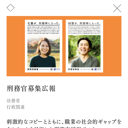
メニュー
トップ
山﨑晴太郎について
お知らせ
Text
Image
ニュースレター
文化活動
セイタロウデザイングループ
アート
IMAGINATURE【空想動物図鑑】
デザイン
刑務官募集広報
Let's note | Panasonic
お問い合わせ
Brand Promotion
法務省
AQUA FAB
行政関連
Aqua Clara
Product Branding
刺激的なコピーとともに、職業の社会的ギャップを
高千穂零