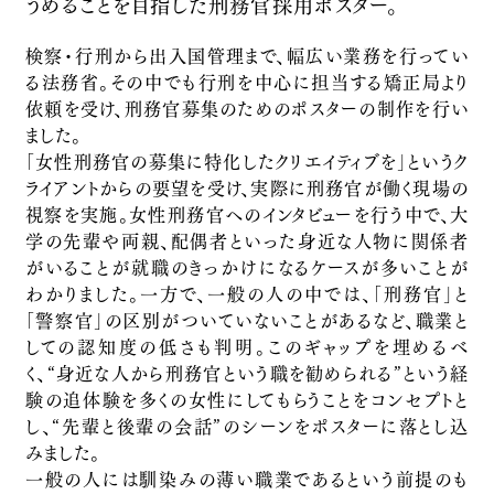
うめることを目指した刑務官採用ポスター。
高千穂酒造
Product Branding
検察・行刑から出入国管理まで、幅広い業務を行ってい
MEET IN TOKYO
る法務省。その中でも行刑を中心に担当する矯正局より
依頼を受け、刑務官募集のためのポスターの制作を行い
Design
ました。
chacott
「女性刑務官の募集に特化したクリエイティブを」というク
チャコット株式会社
ライアントからの要望を受け、実際に刑務官が働く現場の
Design
視察を実施。女性刑務官へのインタビューを行う中で、大
Marginal Art Fair / 余白のアートフェア
学の先輩や両親、配偶者といった身近な人物に関係者
福島広野
がいることが就職のきっかけになるケースが多いことが
わかりました。一方で、一般の人の中では、「刑務官」と
行政関連
「警察官」の区別がついていないことがあるなど、職業と
水災害・水防災に対する認知促進業務
しての認知度の低さも判明。このギャップを埋めるべ
国土交通省・一般財団法人河川情報センター
く、“身近な人から刑務官という職を勧められる”という経
行政関連
験の追体験を多くの女性にしてもらうことをコンセプトと
「Wesmo!」ローンチプロモーション
し、“先輩と後輩の会話”のシーンをポスターに落とし込
みました。
西日本旅客鉄道株式会社
一般の人には馴染みの薄い職業であるという前提のも
Brand Promotion