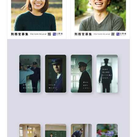
西日本旅客鉄道株式会社
Service Branding
美祢社会復帰促進センター販売戦略科
法務省・株式会社小学館集英社プロダクション
行政関連
「リストランテASO」リブランディング
株式会社ひらまつ
Service Branding
旧奈良監獄の保存及び活用に係るプロジェ
クト
法務省
行政関連
奈良市奈良公園周辺地区まちづくり部分基
本計画（旧奈良監獄周辺エリア）策定等業
務
奈良市