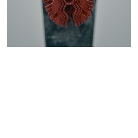
デジタルプリント
Stories Not Used 「ソネット第18番」ウィリ
アム・シェイクスピア -Shall I compare
thee to a summer’s day?-
2024
デジタルプリント
こぼれ落ちたものの標本
2024
コミッションワーク
こぼれ落ちたものの標本
2024
写真絵画
八百万の痕跡
2024
コミッションワーク
八百万の痕跡
2023