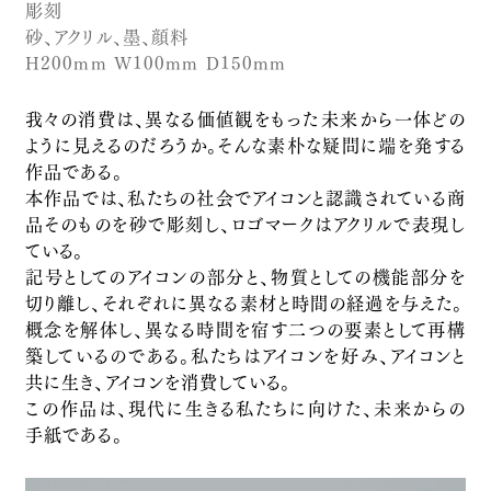
彫刻
映像
砂、アクリル、墨、顔料
残されたイメージ
H200mm W100mm D150mm
2025
デジタルプリント
我々の消費は、異なる価値観をもった未来から一体どの
イメージの逡巡
ように見えるのだろうか。そんな素朴な疑問に端を発する
2025
作品である。
デジタルプリント
本作品では、私たちの社会でアイコンと認識されている商
残響の面
品そのものを砂で彫刻し、ロゴマークはアクリルで表現し
ている。
2025
記号としてのアイコンの部分と、物質としての機能部分を
絵画
切り離し、それぞれに異なる素材と時間の経過を与えた。
沈黙の文法
概念を解体し、異なる時間を宿す二つの要素として再構
2025
築しているのである。私たちはアイコンを好み、アイコンと
インスタレーション
共に生き、アイコンを消費している。
静寂の声
この作品は、現代に生きる私たちに向けた、未来からの
2025
手紙である。
デジタルプリント
金属が紙を夢見たとき