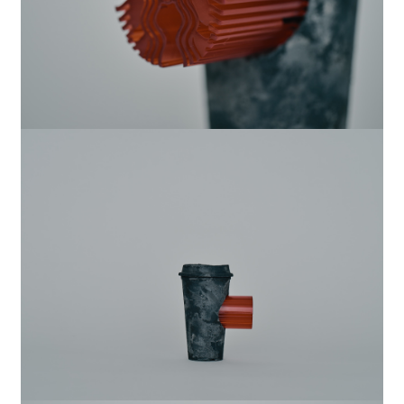
歌山駅」、「三宮駅」、「岡山駅」、「広島駅」、
「博多駅」
2024
コミッションワーク
We all Wesmo!
2024
コミッションワーク
多様性の花束
2024
彫刻
“声の余白”上海ロックダウン中、窓から叫ぶ
人々
2024
デジタルプリント
“声の余白”サンドラ・オー、オークランドで行
われたアジア系ヘイト抗議デモでのスピーチ