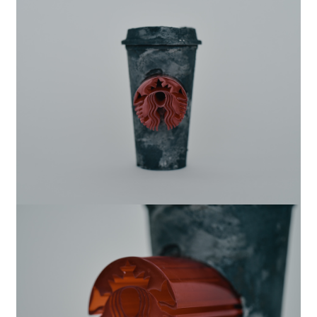
2025
ジュエリー
習作
2025
絵画
“声の余白”福島第一原発事故 2011年3月
11日
2025
デジタルプリント
八百万の痕跡
2024
デジタルプリント
八百万の痕跡の彫刻
2024
彫刻
こぼれ落ちたものの標本「大阪駅」、「金沢
駅」、「敦賀駅」、「京都駅」、「米子駅」、「和