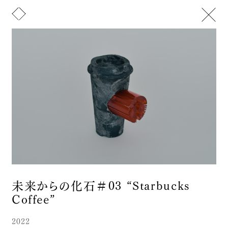
メニュー
トップ
山﨑晴太郎について
お知らせ
Text
Image
ニュースレター
文化活動
展覧会/受賞歴
アート
Artist Statement / CV
デザイン
Portfolio
Instagram
お問い合わせ
ピアノを自然に還す実験 - 2
未来からの化石＃03 “Starbucks
2026
Coffee”
インスタレーション
そこに在りかけたもの
2022
2025