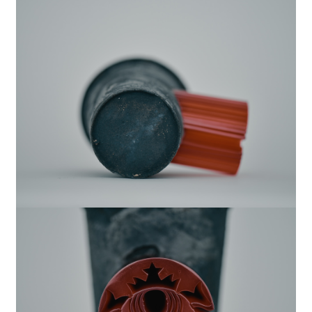
2024
デジタルプリント
Stories Not Used「旧約聖書」創世記
2024
デジタルプリント
Stories Not Used 「創世記」ウィクリフ
1382年訳旧約聖書 -In The Bigynnyng
God Made Of Nouyt Heuene And
Erthe.-
2024
デジタルプリント
Stories Not Used「ギルガメシュ叙事詩」
シュメール語版 -ALL THAT THEY DO
IS BUT WIND-
2024