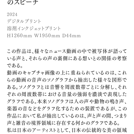
のスピーチ
映像
残されたイメージ
2024
デジタルプリント
2025
溶剤インクジェットプリント
デジタルプリント
H1260mm W1950mm D44mm
イメージの逡巡
2025
この作品は、様々なニュース動画の中で被写体が語って
デジタルプリント
いる声と、それらの声の裏側にある想いとの関係の考察
残響の面
である。
2025
動画のキャプチャ画像の上に重ねられているのは、これ
絵画
らの動画の音声のソノグラフから抽出した様々な図形で
沈黙の文法
ある。ソノグラフとは音響を周波数帯ごとに分解し、それ
2025
ぞれの周波数帯における音量の強弱を濃淡で表現した
インスタレーション
グラフである。本来ソノグラフは人の声や動物の鳴き声、
静寂の声
楽器の音などをグラフ化するための装置であるが、この
作品において私が抽出しているのは、声と声の間、つまり
2025
声と雑音の境界領域に存在する何かのグラフである。
デジタルプリント
金属が紙を夢見たとき
私は日本のアーティストとして、日本の伝統的な美の領域