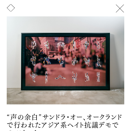
メニュー
トップ
山﨑晴太郎について
お知らせ
Text
Image
ニュースレター
文化活動
展覧会/受賞歴
アート
Artist Statement / CV
デザイン
Portfolio
Instagram
お問い合わせ
ピアノを自然に還す実験 - 2
2026
インスタレーション
“声の余白”サンドラ・オー、オークランド
そこに在りかけたもの
で行われたアジア系ヘイト抗議デモで
2025