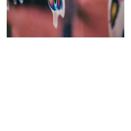
デジタルプリント
Stories Not Used 「ソネット第18番」ウィリ
アム・シェイクスピア -Shall I compare
thee to a summer’s day?-
2024
デジタルプリント
こぼれ落ちたものの標本
2024
コミッションワーク
こぼれ落ちたものの標本
2024
写真絵画
八百万の痕跡
2024
コミッションワーク
八百万の痕跡
2023