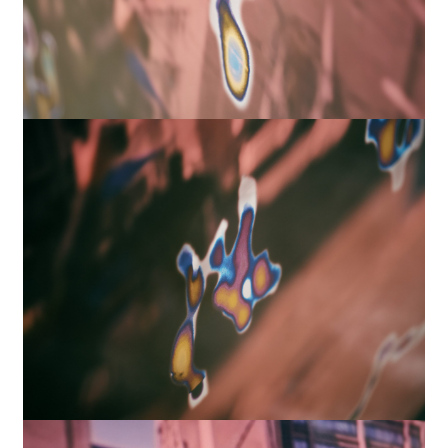
歌山駅」、「三宮駅」、「岡山駅」、「広島駅」、
「博多駅」
2024
コミッションワーク
We all Wesmo!
2024
コミッションワーク
多様性の花束
2024
彫刻
“声の余白”上海ロックダウン中、窓から叫ぶ
人々
2024
デジタルプリント
“声の余白”サンドラ・オー、オークランドで行
われたアジア系ヘイト抗議デモでのスピーチ