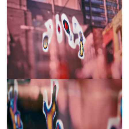
2024
デジタルプリント
Stories Not Used「旧約聖書」創世記
2024
デジタルプリント
Stories Not Used 「創世記」ウィクリフ
1382年訳旧約聖書 -In The Bigynnyng
God Made Of Nouyt Heuene And
Erthe.-
2024
デジタルプリント
Stories Not Used「ギルガメシュ叙事詩」
シュメール語版 -ALL THAT THEY DO
IS BUT WIND-
2024