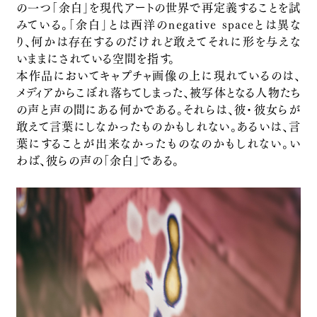
の一つ「余白」を現代アートの世界で再定義することを試
2025
みている。「余白」とは西洋のnegative spaceとは異な
ジュエリー
り、何かは存在するのだけれど敢えてそれに形を与えな
習作
いままにされている空間を指す。
2025
本作品においてキャプチャ画像の上に現れているのは、
絵画
メディアからこぼれ落ちてしまった、被写体となる人物たち
“声の余白”福島第一原発事故 2011年3月
の声と声の間にある何かである。それらは、彼・彼女らが
11日
敢えて言葉にしなかったものかもしれない。あるいは、言
葉にすることが出来なかったものなのかもしれない。い
2025
わば、彼らの声の「余白」である。
デジタルプリント
八百万の痕跡
2024
デジタルプリント
八百万の痕跡の彫刻
2024
彫刻
こぼれ落ちたものの標本「大阪駅」、「金沢
駅」、「敦賀駅」、「京都駅」、「米子駅」、「和