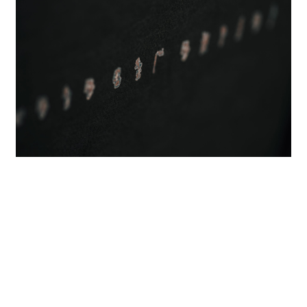
2024
デジタルプリント
Stories Not Used「旧約聖書」創世記
2024
デジタルプリント
Stories Not Used 「創世記」ウィクリフ
1382年訳旧約聖書 -In The Bigynnyng
God Made Of Nouyt Heuene And
Erthe.-
2024
デジタルプリント
Stories Not Used「ギルガメシュ叙事詩」
シュメール語版 -ALL THAT THEY DO
IS BUT WIND-
2024