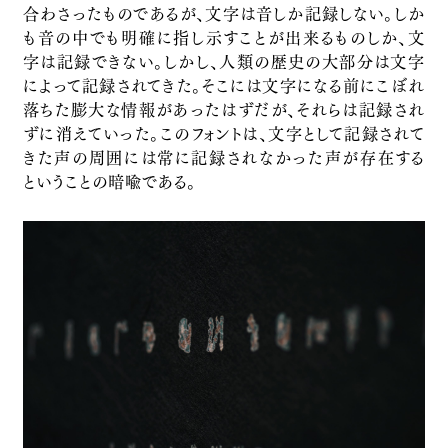
合わさったものであるが、文字は音しか記録しない。しか
2025
も音の中でも明確に指し示すことが出来るものしか、文
ジュエリー
字は記録できない。しかし、人類の歴史の大部分は文字
習作
によって記録されてきた。そこには文字になる前にこぼれ
2025
落ちた膨大な情報があったはずだが、それらは記録され
絵画
ずに消えていった。このフォントは、文字として記録されて
“声の余白”福島第一原発事故 2011年3月
きた声の周囲には常に記録されなかった声が存在する
11日
ということの暗喩である。
2025
デジタルプリント
八百万の痕跡
2024
デジタルプリント
八百万の痕跡の彫刻
2024
彫刻
こぼれ落ちたものの標本「大阪駅」、「金沢
駅」、「敦賀駅」、「京都駅」、「米子駅」、「和