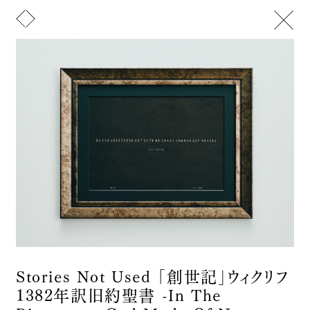
メニュー
トップ
山﨑晴太郎について
お知らせ
Text
Image
ニュースレター
文化活動
展覧会/受賞歴
アート
Artist Statement / CV
デザイン
Portfolio
Instagram
お問い合わせ
ピアノを自然に還す実験 - 2
2026
インスタレーション
Stories Not Used 「創世記」ウィクリフ
そこに在りかけたもの
1382年訳旧約聖書 -In The
2025