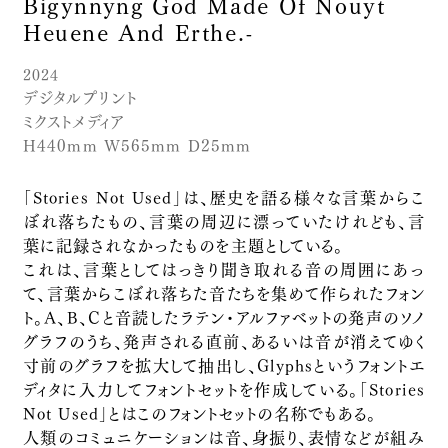
Bigynnyng God Made Of Nouyt
映像
Heuene And Erthe.-
残されたイメージ
2024
2025
デジタルプリント
デジタルプリント
イメージの逡巡
ミクストメディア
H440mm W565mm D25mm
2025
デジタルプリント
「Stories Not Used」は、歴史を語る様々な言葉からこ
残響の面
ぼれ落ちたもの、言葉の周辺に漂っていたけれども、言
2025
葉に記録されなかったものを主題としている。
絵画
これは、言葉としてはっきり聞き取れる音の周囲にあっ
沈黙の文法
て、言葉からこぼれ落ちた音たちを集めて作られたフォン
2025
ト。A、B、Cと音読したラテン・アルファベットの発声のソノ
インスタレーション
グラフのうち、発声される直前、あるいは音が消えてゆく
静寂の声
寸前のグラフを拡大して抽出し、Glyphsというフォントエ
2025
ディタに入力してフォントセットを作成している。「Stories
デジタルプリント
Not Used」とはこのフォントセットの名称でもある。
金属が紙を夢見たとき
人類のコミュニケーションは音、身振り、表情などが組み