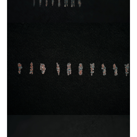
歌山駅」、「三宮駅」、「岡山駅」、「広島駅」、
「博多駅」
2024
コミッションワーク
We all Wesmo!
2024
コミッションワーク
多様性の花束
2024
彫刻
“声の余白”上海ロックダウン中、窓から叫ぶ
人々
2024
デジタルプリント
“声の余白”サンドラ・オー、オークランドで行
われたアジア系ヘイト抗議デモでのスピーチ