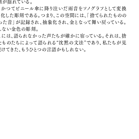
刻が揺れている。
、かつてビニール傘に降り注いだ雨音をソノグラフとして変換
体化した彫刻である。つまり、この空間には、「捨てられたものの
った音」が記録され、抽象化され、金となって舞い戻っている。
しない金色の彫刻。
こには、語られなかった声たちが確かに宿っている。それは、捨
たものたちによって語られる“沈黙の文法”であり、私たちが見
続けてきた、もうひとつの言語かもしれない。