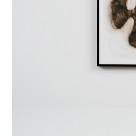
2023
デジタルプリント
八百万の痕跡
2023
デジタルプリント
都市の胎内
2023
コミッションワーク
具象との対話
2022
絵画彫刻
ヘルベチカ
2022
映像
未来からの化石＃08 “Louis vu