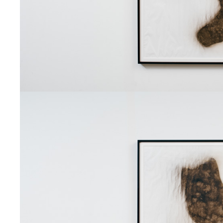
2025
デジタルプリント
残響の面
2025
絵画
沈黙の文法
2025
インスタレーション
静寂の声
2025
デジタルプリント
金属が紙を夢見たとき
2025
ジュエリー