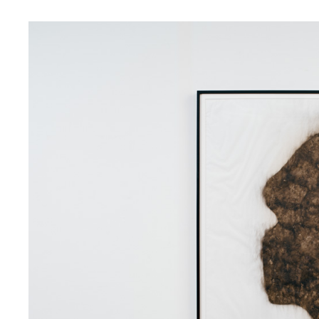
展覧会/受賞歴
Text
Image
Artist Statement / CV
Portfo
ピアノを自然に還す実験 - 2
2026
インスタレーション
そこに在りかけたもの
2025
映像
残されたイメージ
2025
デジタルプリント
イメージの逡巡