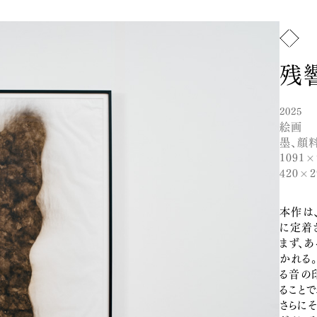
トップ
山﨑晴
残
お知ら
lio
Instagram
ニュー
2025
絵画
文化活
墨、顔
1091
アート
420×
デザイ
本作は
に定着
お問い
まず、
かれる
る音の
ること
さらに