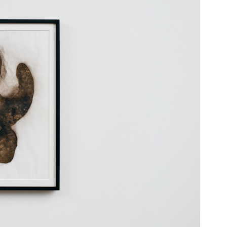
S”
M10”
e”
s Coffee”