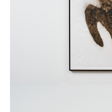
習作
2025
絵画
“声の余白”福島第一原発事故 2
2025
デジタルプリント
八百万の痕跡
2024
デジタルプリント
八百万の痕跡の彫刻
2024
彫刻
こぼれ落ちたものの標本「大阪駅
駅」、「米子駅」、「和歌山駅」、「