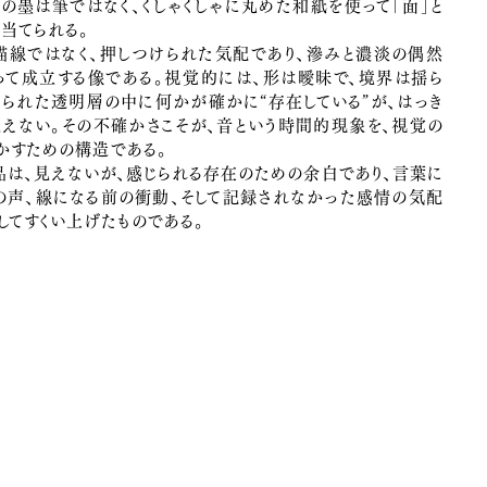
その墨は筆ではなく、くしゃくしゃに丸めた和紙を使って「面」と
し当てられる。
描線ではなく、押しつけられた気配であり、滲みと濃淡の偶然
って成立する像である。視覚的には、形は曖昧で、境界は揺ら
ねられた透明層の中に何かが確かに“存在している”が、はっき
見えない。その不確かさこそが、音という時間的現象を、視覚の
かすための構造である。
品は、見えないが、感じられる存在のための余白であり、言葉に
の声、線になる前の衝動、そして記録されなかった感情の気配
としてすくい上げたものである。