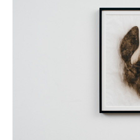
多駅」
2024
コミッションワーク
We all Wesmo!
2024
コミッションワーク
多様性の花束
2024
彫刻
“声の余白”上海ロックダウン中
2024
デジタルプリント
“声の余白”サンドラ・オー、オ
議デモでのスピーチ