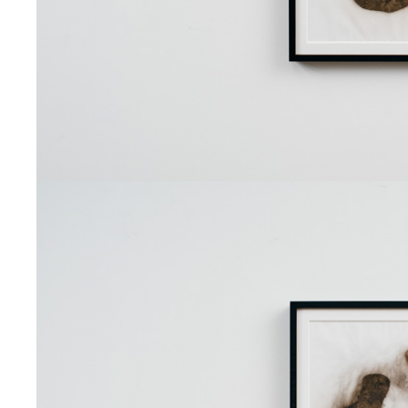
Stories Not Used 「ソネ
Shall I compare thee to a 
2024
デジタルプリント
こぼれ落ちたものの標本
2024
コミッションワーク
こぼれ落ちたものの標本
2024
写真絵画
八百万の痕跡
2024
コミッションワーク
八百万の痕跡