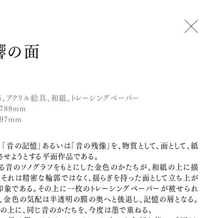
メニュー
太郎について
響の面
せ
スレター
動
料、アクリル絵具、和紙、トレーシングペーパー
×788mm
297mm
ン
、「音の記憶」あるいは「音の残像」を、物質として、面として、紙
させようとする平面作品である。
合わせ
ある音のソノグラフをもとにした金色のかたちが、和紙の上に描
。それは精密な輪郭ではなく、揺らぎを持った面として立ち上が
印象である。その上に一枚のトレーシングペーパーが被せられ
で、金色の気配は半透明の膜の奥へと後退し、記憶の層となる。
その上に、同じ音のかたちを、今度は墨で重ねる。