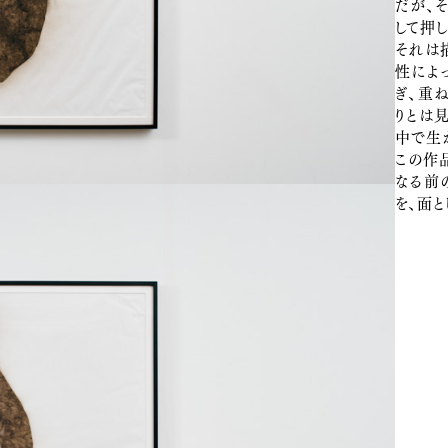
だが、
して押
それは
性によ
ぎ、重
りとは
中で生
この作
なる前
を、面