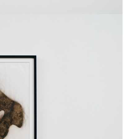
書」創世記
記」ウィクリフ1382年訳旧約聖書 -In
f Nouyt Heuene And Erthe
ガメシュ叙事詩」シュメール語版 -AL
IND-